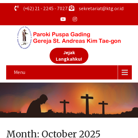
(+62) 21 - 2245 - 7027
sekretariat@ktg.or.id
Jejak
Langkahku!
Menu
Month:
October 2025