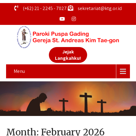
(+62) 21 - 2245 - 7027
sekretariat@ktg.or.id
Jejak
Langkahku!
Menu
Month:
February 2026