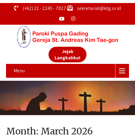
(+62) 21 - 2245 - 7027
sekretariat@ktg.or.id
Jejak
Langkahku!
Menu
Month:
March 2026