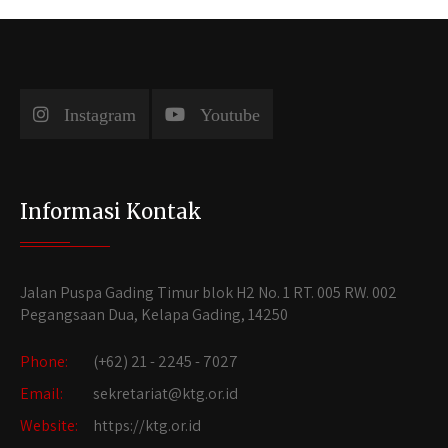
Instagram
Youtube
Informasi Kontak
Jalan Puspa Gading Timur blok H2 No. 1 RT. 005 RW. 002
Pegangsaan Dua, Kelapa Gading, 14250
Phone:
(+62) 21 - 2245 - 7027
Email:
sekretariat@ktg.or.id
Website:
https://ktg.or.id