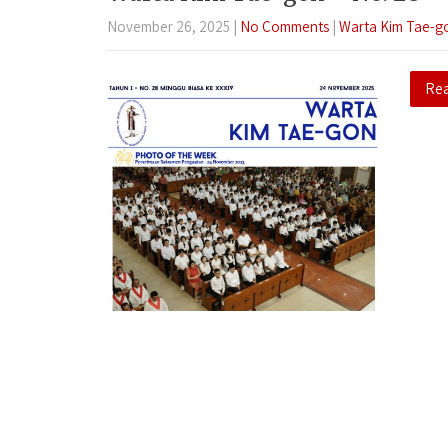
November 26, 2025
|
No Comments
|
Warta Kim Tae-g
Re